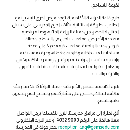
لقيمة التسامح.
خارج قاعة الدراسة الأكاديمية، توجد فرص أخرى لتيسير نمو
الطلاب بطريقة استثنائية. يتألف الحرم المدرسي، على سبيل
المثال لا الحصر، من دفيئة للزراعة المائية، وصالة رياضية
متعددة الأغراض، وملعب رياضي في السطح، وصالة
كروس-فت الرياضية، وملعب كرة قدم كامل، وعدة
مساحات لعب داخلية وخارجية مغطاة، وغرف موسيقية
واستوديو تسجيل، واستوديو رقص، ومسرحبلاك-بوكس،
ومعامل تكنولوجيا معلومات واتصالات، وقاعات للفنون
والخزف والنحت.
تلتزم أكاديمية جيمس الأمريكية - قطر التزامًا كاملاً ببناء بيئة
ملائمة للطلاب تحض على مشاركتهم وتسمح لهم بتحقيق
طموحاتهم.
ألقِ نظرة إلى مرافق مدرستنا لترى بنفسك! يرجى التواصل
معنا هاتفيًا على الرقم
‎4032 9000
أو عبر البريد الإلكتروني
reception_aaq@gemsedu.com
لحجز جولة في المدرسة.