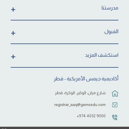
مدرستنا
القبول
استكشف المزيد
أكاديمية جيمس الأمريكية - قطر
شارع ميان، الوكير، الوكرة، قطر
registrar_aaq@gemsedu.com
‎+974 4032 9000