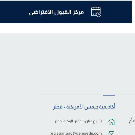
مركز القبول الافتراضي
أكاديمية جيمس الأمريكية - قطر
لُّم
شارع ميان، الوكير، الوكرة، قطر
registrar_aaq@gemsedu.com